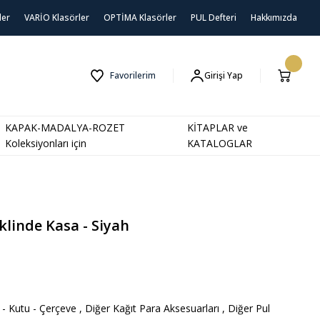
ler
VARİO Klasörler
OPTİMA Klasörler
PUL Defteri
Hakkımızda
Favorilerim
Girişi Yap
KAPAK-MADALYA-ROZET
KİTAPLAR ve
Koleksiyonları için
KATALOGLAR
linde Kasa - Siyah
- Kutu - Çerçeve
,
Diğer Kağıt Para Aksesuarları
,
Diğer Pul