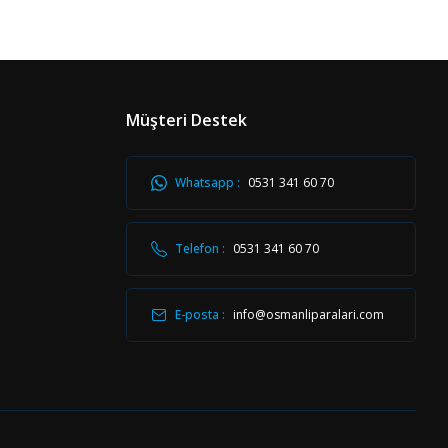
Müşteri Destek
Whatsapp :
0531 341 60 70
Telefon :
0531 341 60 70
E-posta :
info@osmanliparalari.com