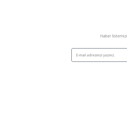
Haber listemize
Leuchtturm Kitap Şeklinde Kasa - Toscana