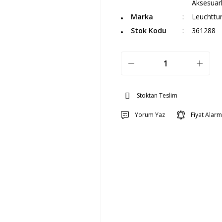
Aksesuarl
Marka
Leuchttu
Stok Kodu
361288
Stoktan Teslim
Yorum Yaz
Fiyat Alarm