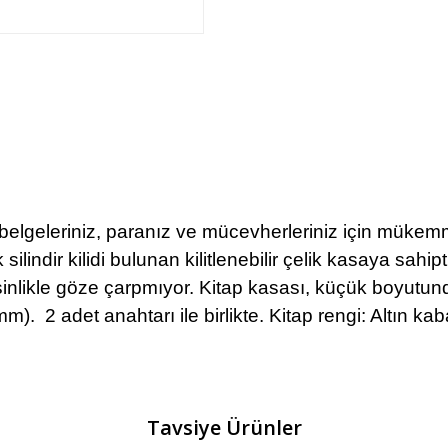
elgeleriniz, paranız ve mücevherleriniz için mükem
ilindir kilidi bulunan kilitlenebilir çelik kasaya sahipti
sinlikle göze çarpmıyor. Kitap kasası, küçük boyutund
 mm). 2 adet anahtarı ile birlikte. Kitap rengi: Altın k
Tavsiye Ürünler
Bu ürüne ilk yorumu siz yapın!