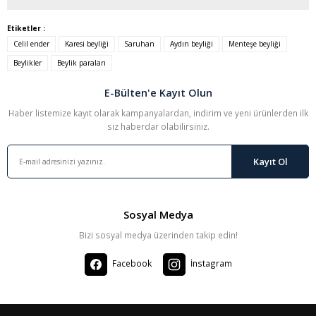
Etiketler :
Celil ender
Karesi beyliği
Saruhan
Aydın beyliği
Menteşe beyliği
Bu ürüne ilk yorumu siz yapın!
Beylikler
Beylik paraları
Yorum Yaz
E-Bülten'e Kayıt Olun
Haber listemize kayıt olarak kampanyalardan, indirim ve yeni ürünlerden ilk
siz haberdar olabilirsiniz.
Kayıt Ol
Sosyal Medya
Bizi sosyal medya üzerinden takip edin!
Facebook
İnstagram