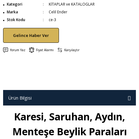
Kategori
KİTAPLAR ve KATALOGLAR
Marka
Celil Ender
Stok Kodu
ce-3
Gelince Haber Ver
Yorum Yaz
Fiyat Alarmı
Karşılaştır
Ürün Bilgisi
Karesi, Saruhan, Aydın,
Menteşe Beylik Paraları