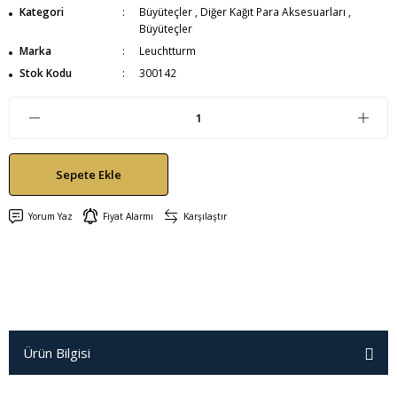
Kategori
Büyüteçler
,
Diğer Kağıt Para Aksesuarları
,
Büyüteçler
Marka
Leuchtturm
Stok Kodu
300142
Sepete Ekle
Yorum Yaz
Fiyat Alarmı
Karşılaştır
Ürün Bilgisi