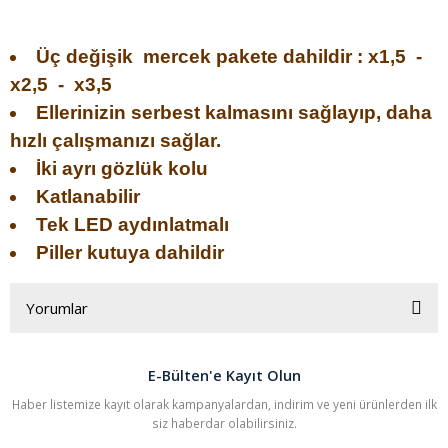
Üç değişik mercek pakete dahildir : x1,5 -
x2,5 - x3,5
Ellerinizin serbest kalmasını sağlayıp, daha
hızlı çalışmanızı sağlar.
İki ayrı gözlük kolu
Katlanabilir
Tek LED aydınlatmalı
Piller kutuya dahildir
Yorumlar
E-Bülten'e Kayıt Olun
Bu ürüne ilk yorumu siz yapın!
Haber listemize kayıt olarak kampanyalardan, indirim ve yeni ürünlerden ilk
siz haberdar olabilirsiniz.
Yorum Yaz