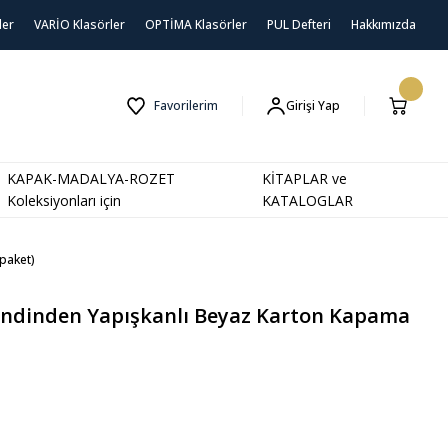
ler
VARİO Klasörler
OPTİMA Klasörler
PUL Defteri
Hakkımızda
Favorilerim
Girişi Yap
KAPAK-MADALYA-ROZET
KİTAPLAR ve
Koleksiyonları için
KATALOGLAR
paket)
dinden Yapışkanlı Beyaz Karton Kapama