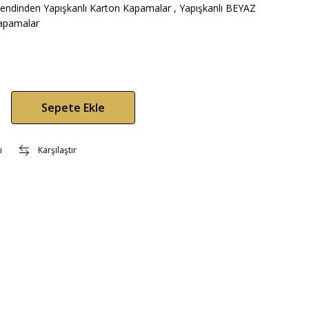
endinden Yapışkanlı Karton Kapamalar
,
Yapışkanlı BEYAZ
apamalar
Sepete Ekle
ı
Karşılaştır