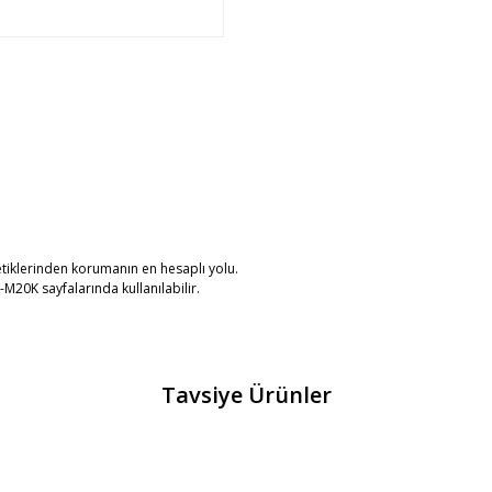
etiklerinden korumanın en hesaplı yolu.
0K sayfalarında kullanılabilir.
Tavsiye Ürünler
Bu ürüne ilk yorumu siz yapın!
Yorum Yaz