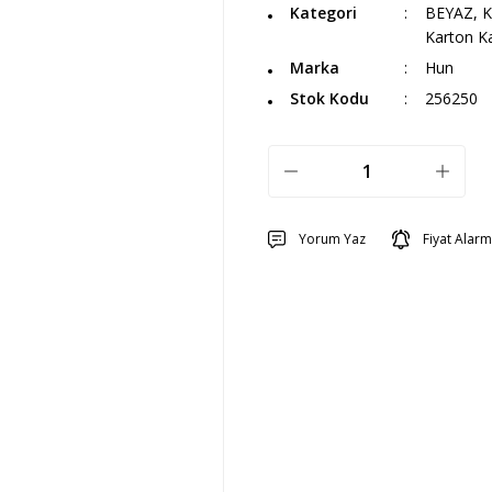
Kategori
BEYAZ, K
Karton K
Marka
Hun
Stok Kodu
256250
Yorum Yaz
Fiyat Alarm