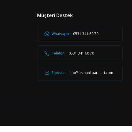
Müşteri Destek
Whatsapp :
0531 341 60 70
i Para Sayfası (M20) 5'li Paket
Telefon :
0531 341 60 70
E-posta :
info@osmanliparalari.com