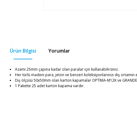
Ürün Bilgisi
Yorumlar
Azami 25mm çapına kadar olan paralar için kullanabilirsiniz.
Her türlü madeni para, jeton ve benzeri koleksiyonlarınızı dış ortamın 
Dış ölçüsü 50x50mm olan karton kapamalar OPTİMA-M12K ve GRANDE-M2
1 Pakette 25 adet karton kapama vardır.