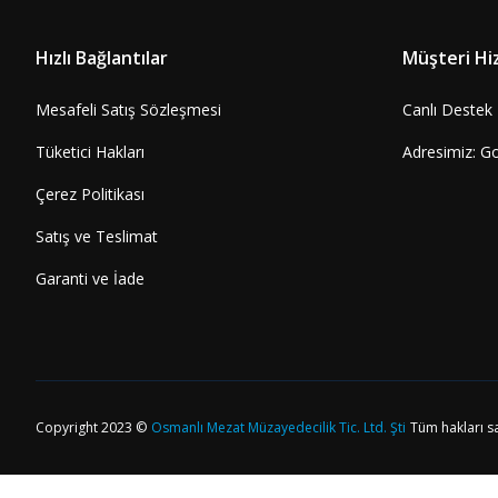
Optima Klasör için Karton Kapama Sayfası (M12) 5'li 
Hızlı Bağlantılar
Müşteri Hi
Sepete Ekle
735,37 TL
Mesafeli Satış Sözleşmesi
Canlı Destek
Tüketici Hakları
Adresimiz: G
Çerez Politikası
Satış ve Teslimat
Garanti ve İade
Copyright 2023 ©
Osmanlı Mezat Müzayedecilik Tic. Ltd. Şti
Tüm hakları sa