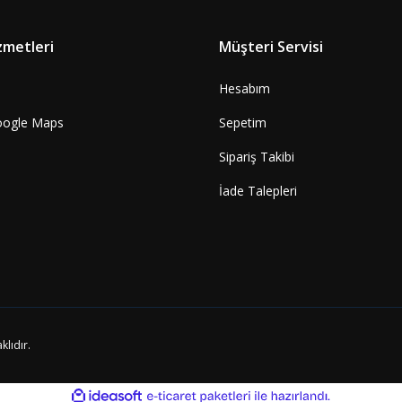
Paket
zmetleri
Müşteri Servisi
Hesabım
oogle Maps
Sepetim
GRANDE Klasörler için Karton Kapama'lı Maden
Sipariş Takibi
İade Talepleri
Sepete Ekle
678,80 TL
klıdır.
ile
ideasoft
e-