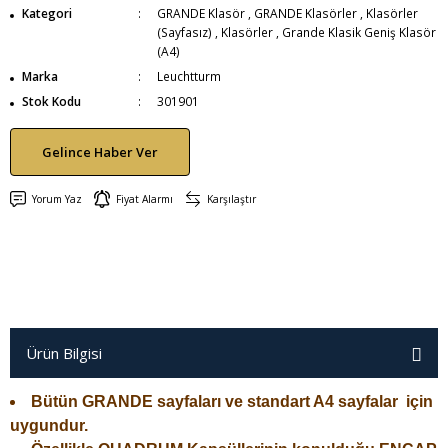
Kategori
GRANDE Klasör
,
GRANDE Klasörler
,
Klasörler
(Sayfasız)
,
Klasörler
,
Grande Klasik Geniş Klasör
(A4)
Marka
Leuchtturm
Stok Kodu
301901
Gelince Haber Ver
Yorum Yaz
Fiyat Alarmı
Karşılaştır
Ürün Bilgisi
Bütün GRANDE sayfaları ve standart A4 sayfalar için
uygundur.