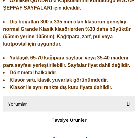
Özellikle QUADRUM Kapsüllerinin konulduğu ENCAP
ŞEFFAF SAYFALARI için idealdir.
Dış boyutları 300 x 335 mm olan klasörün genişliği
normal Grande Klasik klasörlerden %30 daha büyüktür
(65mm yerine 105mm). Kağıtpara, zarf, pul veya
kartpostal için uygundur.
Yaklaşık 65-70 kağıpara sayfası, veya 35-40 madeni
para sayfası yerleştirilebilir. Sayfalar fiyat dahil değildir.
Dört metal halkalıdır.
Klasör sırtı, klasik yuvarlak görünümdedir.
Klasör ile aynı renkte dış kutu fiyata dahildir.
Yorumlar
Tavsiye Ürünler
Bu ürüne ilk yorumu siz yapın!