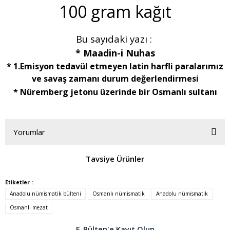
100 gram kağıt
Bu sayıdaki yazı :
* Maadin-i Nuhas
* 1.Emisyon tedavül etmeyen latin harfli paralarımız
ve savaş zamanı durum değerlendirmesi
* Nüremberg jetonu üzerinde bir Osmanlı sultanı
Yorumlar
Tavsiye Ürünler
Bu ürüne ilk yorumu siz yapın!
Etiketler :
Anadolu nümismatik bülteni
Osmanlı nümismatik
Anadolu nümismatik
Yorum Yaz
Osmanlı mezat
E-Bülten'e Kayıt Olun