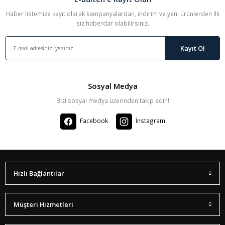
Haber listemize kayıt olarak kampanyalardan, indirim ve yeni ürünlerden ilk
siz haberdar olabilirsiniz.
Kayıt Ol
Anadolu Nümismatik Bülteni #21
8,19 TL
Sosyal Medya
Bizi sosyal medya üzerinden takip edin!
Facebook
İnstagram
Hızlı Bağlantılar
Müşteri Hizmetleri