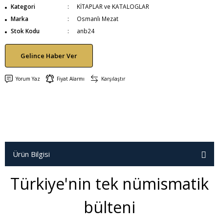
Kategori
KİTAPLAR ve KATALOGLAR
Marka
Osmanlı Mezat
Stok Kodu
anb24
Gelince Haber Ver
Yorum Yaz
Fiyat Alarmı
Karşılaştır
Ürün Bilgisi
Türkiye'nin tek nümismatik
bülteni