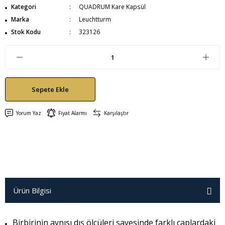
Kategori
QUADRUM Kare Kapsül
Marka
Leuchtturm
Stok Kodu
323126
Sepete Ekle
Yorum Yaz
Fiyat Alarmı
Karşılaştır
Ürün Bilgisi
Birbirinin aynısı dış ölçüleri sayesinde farklı çaplardaki