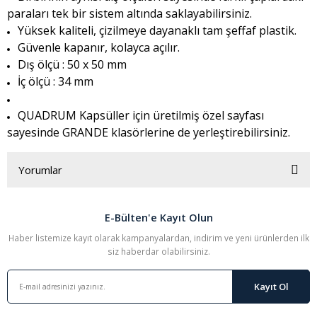
paraları tek bir sistem altında saklayabilirsiniz.
Yüksek kaliteli, çizilmeye dayanaklı tam şeffaf plastik.
Güvenle kapanır, kolayca açılır.
Dış ölçü : 50 x 50 mm
İç ölçü : 34 mm
QUADRUM Kapsüller için üretilmiş özel sayfası
sayesinde GRANDE klasörlerine de yerleştirebilirsiniz.
Yorumlar
E-Bülten'e Kayıt Olun
Bu ürüne ilk yorumu siz yapın!
Haber listemize kayıt olarak kampanyalardan, indirim ve yeni ürünlerden ilk
siz haberdar olabilirsiniz.
Yorum Yaz
Kayıt Ol