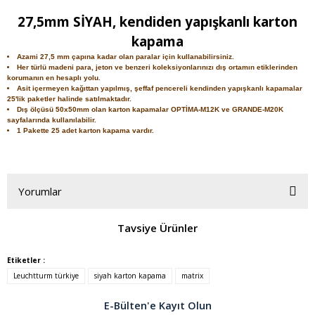
27,5mm SİYAH, kendiden yapışkanlı karton
kapama
Azami 27,5 mm çapına kadar olan paralar için kullanabilirsiniz.
Her türlü madeni para, jeton ve benzeri koleksiyonlarınızı dış ortamın etiklerinden
korumanın en hesaplı yolu.
Asit içermeyen kağıttan yapılmış, şeffaf pencereli kendinden yapışkanlı kapamalar
25'lik paketler halinde satılmaktadır.
Dış ölçüsü 50x50mm olan karton kapamalar OPTİMA-M12K ve GRANDE-M20K
sayfalarında kullanılabilir.
1 Pakette 25 adet karton kapama vardır.
Yorumlar
Tavsiye Ürünler
Bu ürüne ilk yorumu siz yapın!
Etiketler :
Leuchtturm türkiye
siyah karton kapama
matrix
Yorum Yaz
E-Bülten'e Kayıt Olun