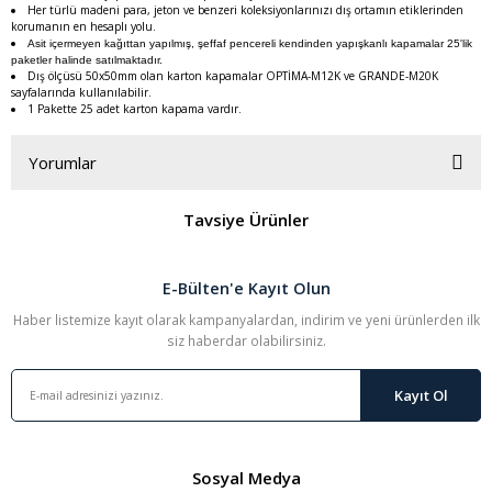
Her türlü madeni para, jeton ve benzeri koleksiyonlarınızı dış ortamın etiklerinden
korumanın en hesaplı yolu.
Asit içermeyen kağıttan yapılmış, şeffaf pencereli kendinden yapışkanlı kapamalar 25'lik
paketler halinde satılmaktadır.
Dış ölçüsü 50x50mm olan karton kapamalar OPTİMA-M12K ve GRANDE-M20K
sayfalarında kullanılabilir.
1 Pakette 25 adet karton kapama vardır.
Yorumlar
Tavsiye Ürünler
Bu ürüne ilk yorumu siz yapın!
E-Bülten'e Kayıt Olun
Yorum Yaz
Haber listemize kayıt olarak kampanyalardan, indirim ve yeni ürünlerden ilk
siz haberdar olabilirsiniz.
Kayıt Ol
Sosyal Medya