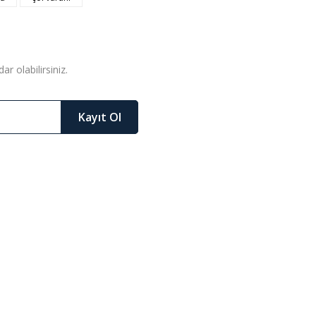
r olabilirsiniz.
Kayıt Ol
mizleme Sıvısı