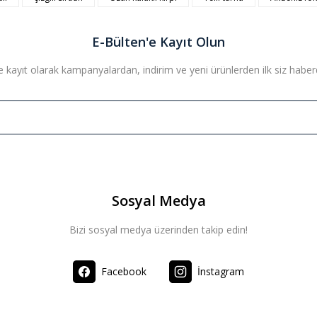
Yorum Yaz
E-Bülten'e Kayıt Olun
 kayıt olarak kampanyalardan, indirim ve yeni ürünlerden ilk siz haberda
Sosyal Medya
sayfa - 10'lu Paket)
Bizi sosyal medya üzerinden takip edin!
Bi-Metal (Çift metalli) Para Te
te Ekle
,37 TL
Facebook
İnstagram
845,13 TL