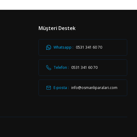
Müşteri Destek
Whatsapp :
0531 341 60 70
Telefon :
0531 341 60 70
E-posta :
info@osmanliparalari.com