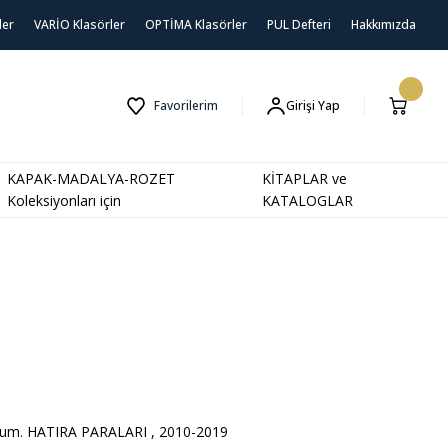
ler
VARİO Klasörler
OPTİMA Klasörler
PUL Defteri
Hakkımızda
Favorilerim
Girişi Yap
KAPAK-MADALYA-ROZET
KİTAPLAR ve
Koleksiyonları için
KATALOGLAR
Cum. HATIRA PARALARI
,
2010-2019