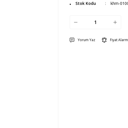
Stok Kodu
khm-010
Yorum Yaz
Fiyat Alarm