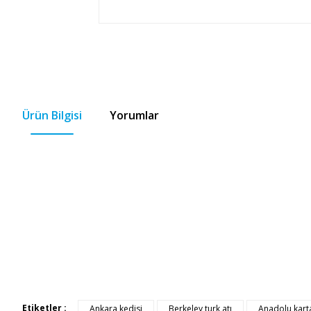
Ürün Bilgisi
Yorumlar
Etiketler :
Ankara kedisi
Berkeley turk atı
Anadolu karta