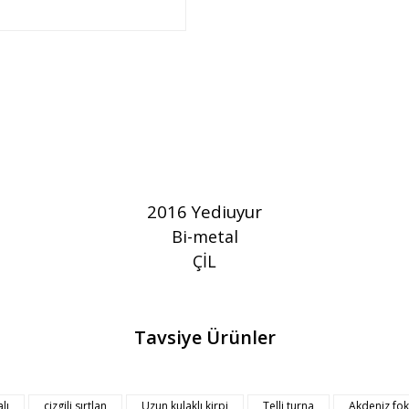
2016 Yediuyur
Bi-metal
ÇİL
Tavsiye Ürünler
Bu ürüne ilk yorumu siz yapın!
lı
çizgili sırtlan
Uzun kulaklı kirpi
Telli turna
Akdeniz fo