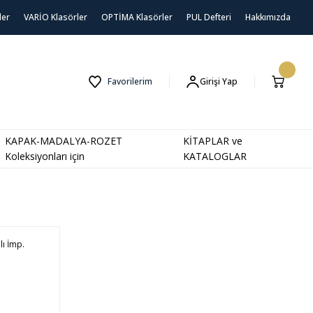
ler
VARİO Klasörler
OPTİMA Klasörler
PUL Defteri
Hakkımızda
Favorilerim
Girişi Yap
KAPAK-MADALYA-ROZET
KİTAPLAR ve
Koleksiyonları için
KATALOGLAR