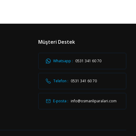
Müşteri Destek
Whatsapp :
0531 341 60 70
Telefon :
0531 341 60 70
E-posta :
info@osmanliparalari.com