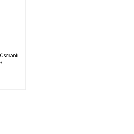
 Osmanlı
23