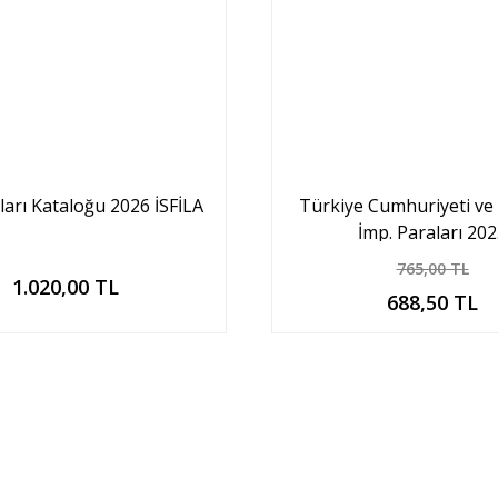
ları Kataloğu 2026 İSFİLA
Türkiye Cumhuriyeti ve
İmp. Paraları 20
765,00 TL
Sepete Ekle
Sepete Ekle
1.020,00 TL
688,50 TL