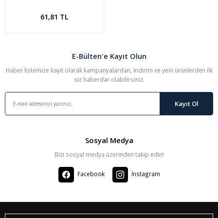
Madeni Paraları - CÜNEYT
ÖLÇER
61,81 TL
E-Bülten'e Kayıt Olun
Haber listemize kayıt olarak kampanyalardan, indirim ve yeni ürünlerden ilk
siz haberdar olabilirsiniz.
Kayıt Ol
Sosyal Medya
Bizi sosyal medya üzerinden takip edin!
Facebook
İnstagram