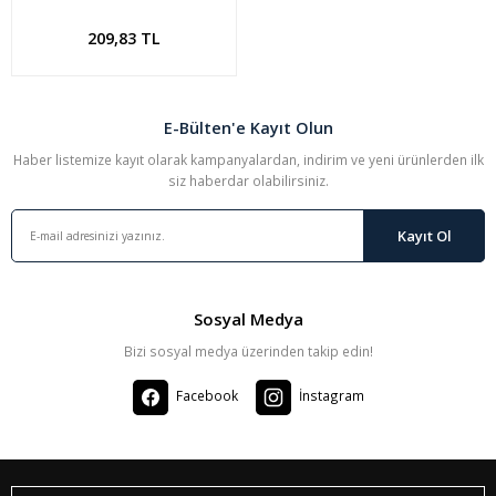
Sepete Ekle
209,83 TL
E-Bülten'e Kayıt Olun
Haber listemize kayıt olarak kampanyalardan, indirim ve yeni ürünlerden ilk
siz haberdar olabilirsiniz.
Kayıt Ol
Sosyal Medya
Bizi sosyal medya üzerinden takip edin!
Facebook
İnstagram