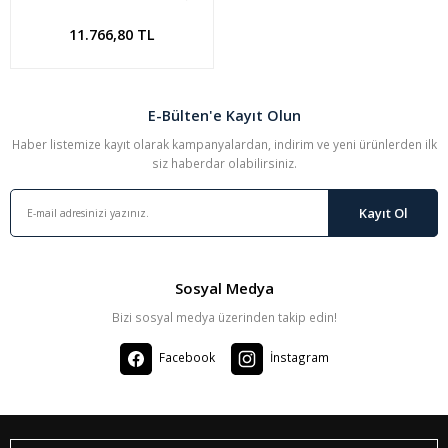
1935
Sepete Ekle
11.766,80 TL
E-Bülten'e Kayıt Olun
Haber listemize kayıt olarak kampanyalardan, indirim ve yeni ürünlerden ilk
siz haberdar olabilirsiniz.
Kayıt Ol
Sosyal Medya
Bizi sosyal medya üzerinden takip edin!
Facebook
İnstagram