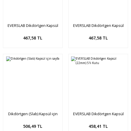
EVERSLAB Dikdörtgen Kapsül
EVERSLAB Dikdörtgen Kapsül
(17mm) 5'li Kutu
(16mm) 5'li Kutu
Sepete Ekle
Sepete Ekle
467,58 TL
467,58 TL
Dikdörtgen (Slab) Kapsül için
EVERSLAB Dikdörtgen Kapsül
sayfa
(22mm) 5'li Kutu
Sepete Ekle
Sepete Ekle
506,49 TL
458,41 TL