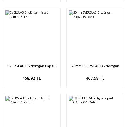
EVERSLAB Dikdörtgen Kapsül
20mm EVERSLAB Dikdörtgen
(21mm) 5'li Kutu
Kapsül (5 adet)
Sepete Ekle
Sepete Ekle
458,92 TL
467,58 TL