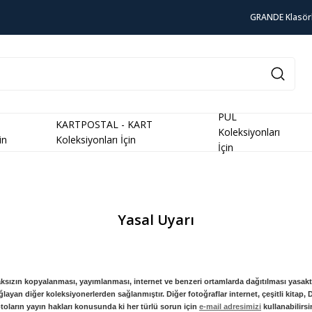
GRANDE Klasör
PUL
KARTPOSTAL - KART
Koleksiyonları
in
Koleksiyonları İçin
İçin
Yasal Uyarı
olmaksızın kopyalanması, yayımlanması, internet ve benzeri ortamlarda dağıtılması yasakt
yan diğer koleksiyonerlerden sağlanmıştır. Diğer fotoğraflar internet, çeşitli kitap,
otoların yayın hakları konusunda ki her türlü sorun için
e-mail adresimizi
kullanabilirsi