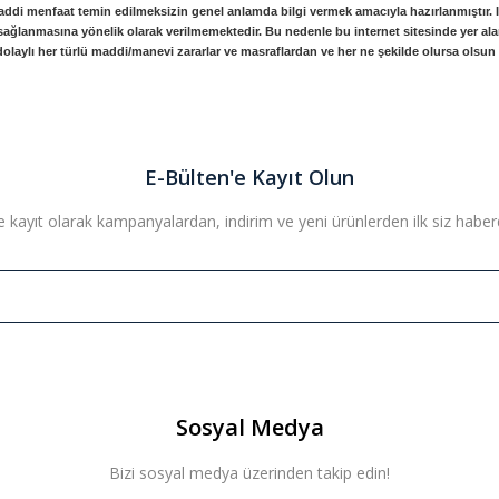
addi menfaat temin edilmeksizin genel anlamda bilgi vermek amacıyla hazırlanmıştır. Int
n sağlanmasına yönelik olarak verilmemektedir. Bu nedenle bu internet sitesinde yer alan 
olaylı her türlü maddi/manevi zararlar ve masraflardan ve her ne şekilde olursa olsun 
E-Bülten'e Kayıt Olun
 kayıt olarak kampanyalardan, indirim ve yeni ürünlerden ilk siz haberda
Sosyal Medya
Bizi sosyal medya üzerinden takip edin!