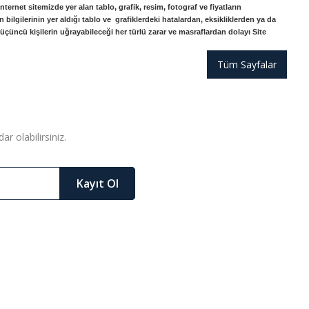
ernet sitemizde yer alan tablo, grafik, resim, fotograf ve fiyatların
bilgilerinin yer aldığı tablo ve grafiklerdeki hatalardan, eksikliklerden ya da
üçüncü kişilerin uğrayabileceği her türlü zarar ve masraflardan dolayı Site
Tüm Sayfalar
r olabilirsiniz.
Kayıt Ol