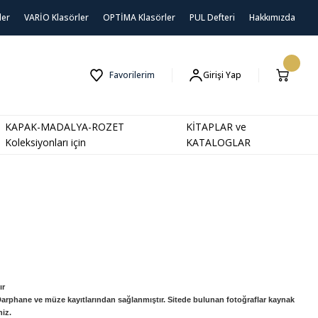
ler
VARİO Klasörler
OPTİMA Klasörler
PUL Defteri
Hakkımızda
Favorilerim
Girişi Yap
KAPAK-MADALYA-ROZET
KİTAPLAR ve
Koleksiyonları için
KATALOGLAR
ır
 Darphane ve müze kayıtlarından sağlanmıştır. Sitede bulunan fotoğraflar kaynak
niz.