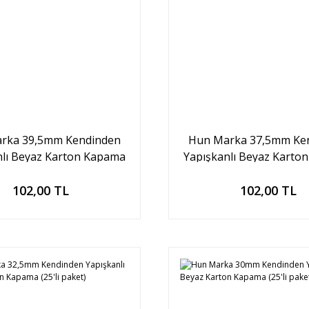
rka 39,5mm Kendinden
Hun Marka 37,5mm Ke
nlı Beyaz Karton Kapama
Yapışkanlı Beyaz Karto
(25'li paket)
(25'li paket)
Sepete Ekle
Sepete Ekle
102,00 TL
102,00 TL