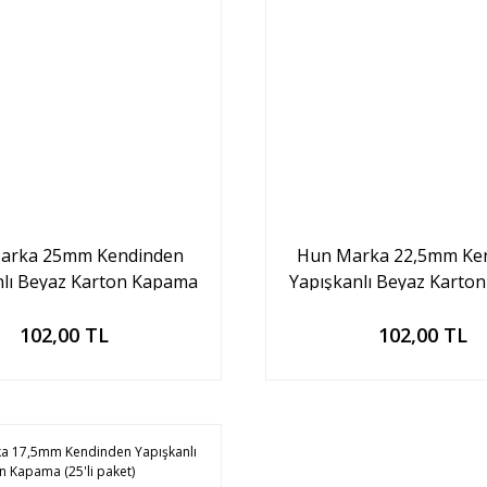
arka 25mm Kendinden
Hun Marka 22,5mm Ke
nlı Beyaz Karton Kapama
Yapışkanlı Beyaz Karto
(25'li paket)
(25'li paket)
Sepete Ekle
Sepete Ekle
102,00 TL
102,00 TL