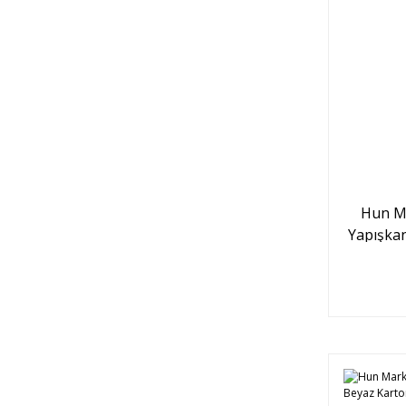
Hun M
Yapışka