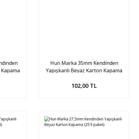
ndinden
Hun Marka 35mm Kendinden
n Kapama
Yapışkanlı Beyaz Karton Kapama
(25'li paket)
Sepete Ekle
102,00 TL