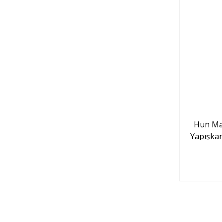
Hun Ma
Yapışka