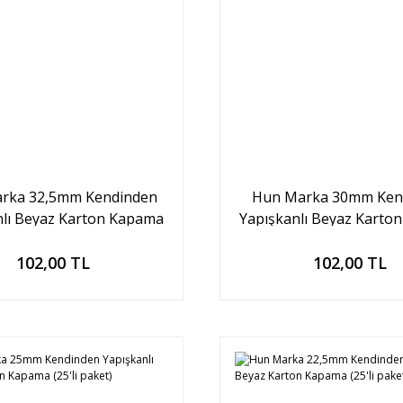
rka 32,5mm Kendinden
Hun Marka 30mm Ken
nlı Beyaz Karton Kapama
Yapışkanlı Beyaz Karto
(25'li paket)
(25'li paket)
Sepete Ekle
Sepete Ekle
102,00 TL
102,00 TL