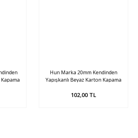
ndinden
Hun Marka 20mm Kendinden
n Kapama
Yapışkanlı Beyaz Karton Kapama
(25'li paket)
Sepete Ekle
102,00 TL