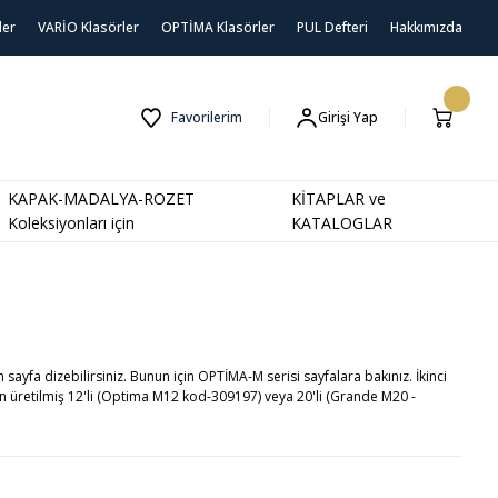
ler
VARİO Klasörler
OPTİMA Klasörler
PUL Defteri
Hakkımızda
Favorilerim
Girişi Yap
KAPAK-MADALYA-ROZET
KİTAPLAR ve
Koleksiyonları için
KATALOGLAR
sayfa dizebilirsiniz. Bunun için OPTİMA-M serisi sayfalara bakınız. İkinci
n üretilmiş 12'li (Optima M12 kod-309197) veya 20'li (Grande M20 -