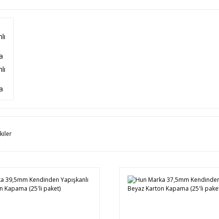
lı
n
a
kiler