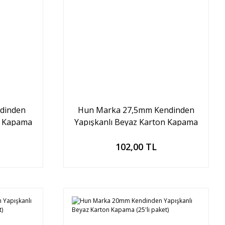
dinden
Hun Marka 27,5mm Kendinden
n Kapama
Yapışkanlı Beyaz Karton Kapama
(25'li paket)
Sepete Ekle
102,00 TL