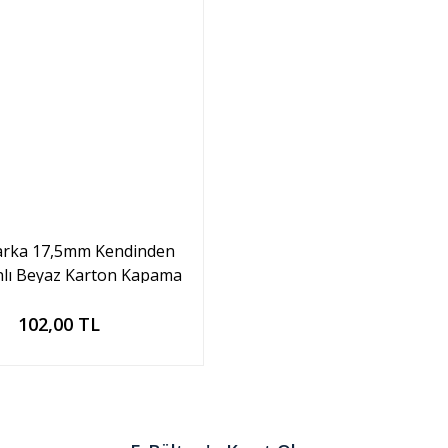
rka 17,5mm Kendinden
nlı Beyaz Karton Kapama
(25'li paket)
Sepete Ekle
102,00 TL