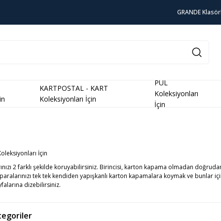
GRANDE Klasör
PUL
KARTPOSTAL - KART
Koleksiyonları
in
Koleksiyonları İçin
İçin
leksiyonları İçin
nızı 2 farklı şekilde koruyabilirsiniz. Birincisi, karton kapama olmadan doğrudan 
paralarınızı tek tek kendiden yapışkanlı karton kapamalara koymak ve bunlar içi
alarına dizebilirsiniz.
ategoriler