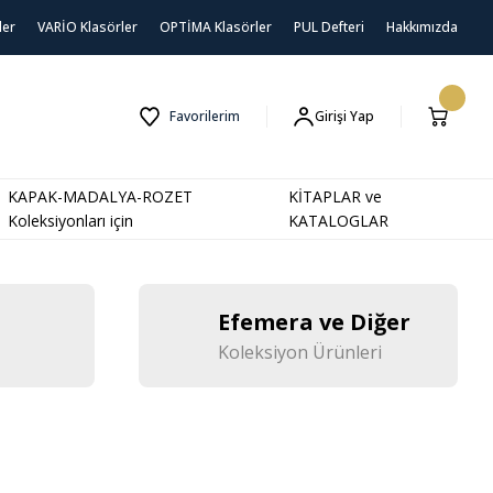
ler
VARİO Klasörler
OPTİMA Klasörler
PUL Defteri
Hakkımızda
Favorilerim
Girişi Yap
KAPAK-MADALYA-ROZET
KİTAPLAR ve
Koleksiyonları için
KATALOGLAR
Efemera ve Diğer
Koleksiyon Ürünleri