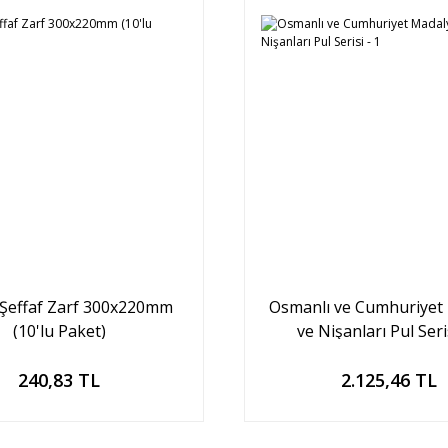
 Şeffaf Zarf 300x220mm
Osmanlı ve Cumhuriyet
(10'lu Paket)
ve Nişanları Pul Seris
Sepete Ekle
Sepete Ekle
240,83 TL
2.125,46 TL