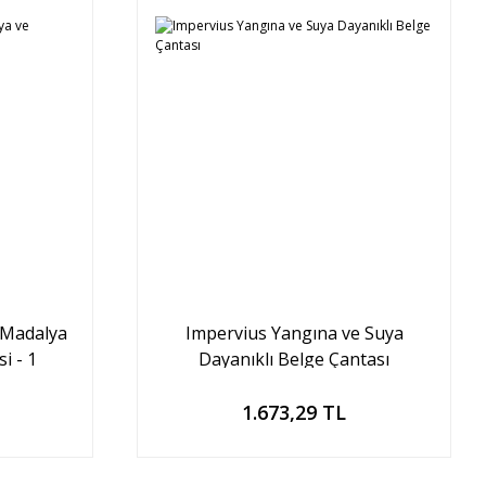
 Madalya
Impervius Yangına ve Suya
i - 1
Dayanıklı Belge Çantası
Sepete Ekle
1.673,29 TL