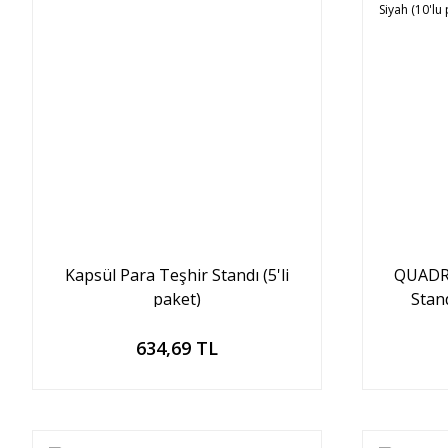
Kapsül Para Teşhir Standı (5'li
QUADRU
paket)
Stand
Sepete Ekle
634,69 TL