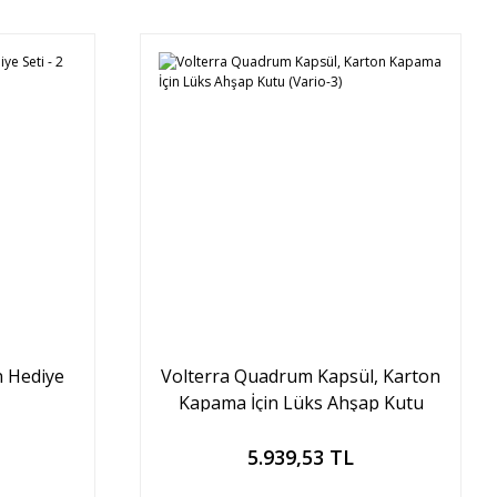
n Hediye
Volterra Quadrum Kapsül, Karton
Kapama İçin Lüks Ahşap Kutu
(Vario-3)
Sepete Ekle
5.939,53 TL