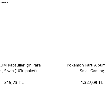
M Kapsüller için Para
Pokemon Kartı Albümü
ı, Siyah (10'lu paket)
Small Gaming
Sepete Ekle
Sepete Ekle
315,73 TL
1.327,09 TL