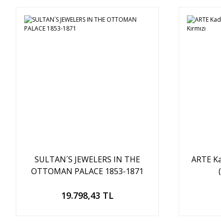
SULTAN´S JEWELERS IN THE
ARTE Ka
OTTOMAN PALACE 1853-1871
Sepete Ekle
19.798,43 TL