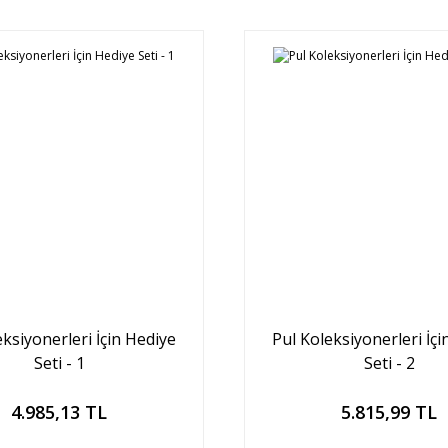
eksiyonerleri İçin Hediye
Pul Koleksiyonerleri İçi
Seti - 1
Seti - 2
Sepete Ekle
Sepete Ekle
4.985,13 TL
5.815,99 TL