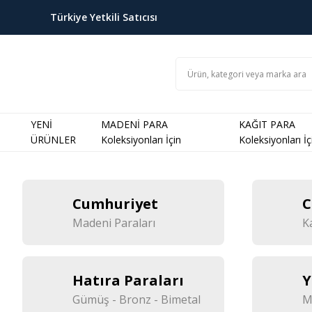
Türkiye Yetkili Satıcısı
YENİ
MADENİ PARA
KAĞIT PARA
ÜRÜNLER
Koleksiyonları İçin
Koleksiyonları İç
Cumhuriyet
C
Madeni Paraları
K
Hatıra Paraları
Y
Gümüş - Bronz - Bimetal
M