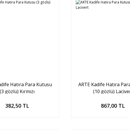
dife Hatıra Para Kutusu
ARTE Kadife Hatıra Par
(3 gözlü) Kırmızı
(10 gözlü) Lacive
Sepete Ekle
Sepete Ekle
382,50 TL
867,00 TL