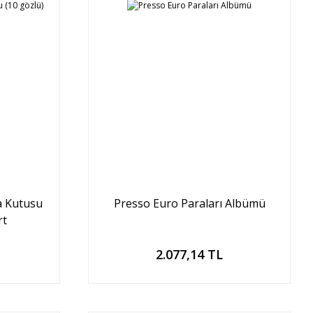
a Kutusu
Presso Euro Paraları Albümü
rt
Sepete Ekle
2.077,14 TL