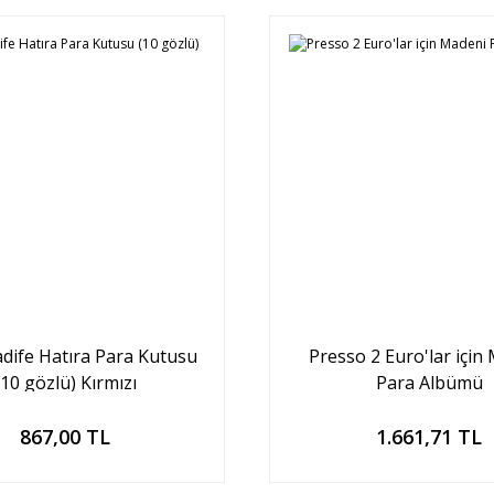
dife Hatıra Para Kutusu
Presso 2 Euro'lar için
(10 gözlü) Kırmızı
Para Albümü
Sepete Ekle
Sepete Ekle
867,00 TL
1.661,71 TL