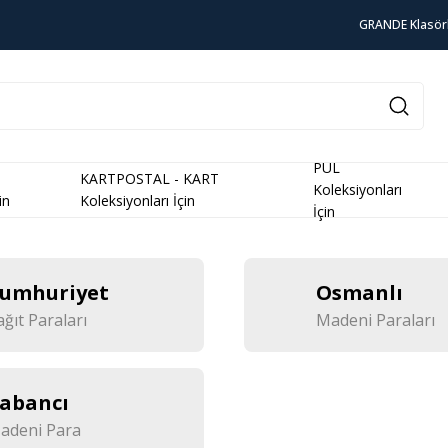
GRANDE Klasör
PUL
KARTPOSTAL - KART
Koleksiyonları
in
Koleksiyonları İçin
İçin
umhuriyet
Osmanlı
ağıt Paraları
Madeni Paraları
abancı
adeni Para